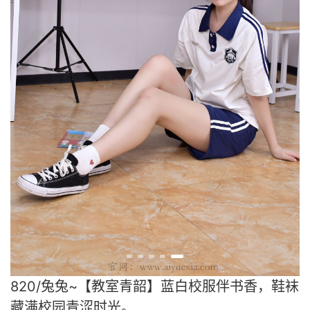
820/兔兔~【教室青韶】蓝白校服伴书香，鞋袜
藏满校园青涩时光。