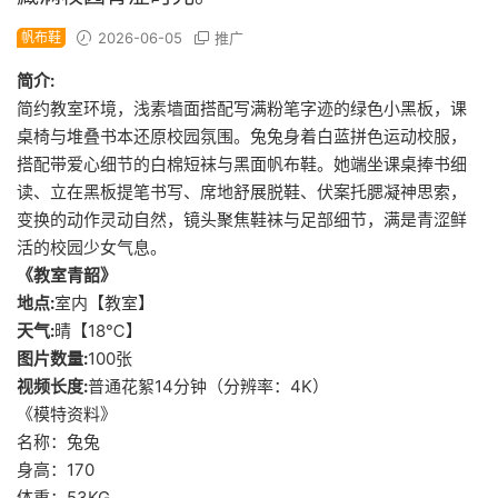
帆布鞋
2026-06-05
推广
简介:
简约教室环境，浅素墙面搭配写满粉笔字迹的绿色小黑板，课
桌椅与堆叠书本还原校园氛围。兔兔身着白蓝拼色运动校服，
搭配带爱心细节的白棉短袜与黑面帆布鞋。她端坐课桌捧书细
读、立在黑板提笔书写、席地舒展脱鞋、伏案托腮凝神思索，
变换的动作灵动自然，镜头聚焦鞋袜与足部细节，满是青涩鲜
活的校园少女气息。
《教室青韶》
地点:
室内【教室】
天气:
晴【18℃】
图片数量:
100张
视频长度:
普通花絮14分钟（分辨率：4K）
《模特资料》
名称：兔兔
身高：170
体重：53KG