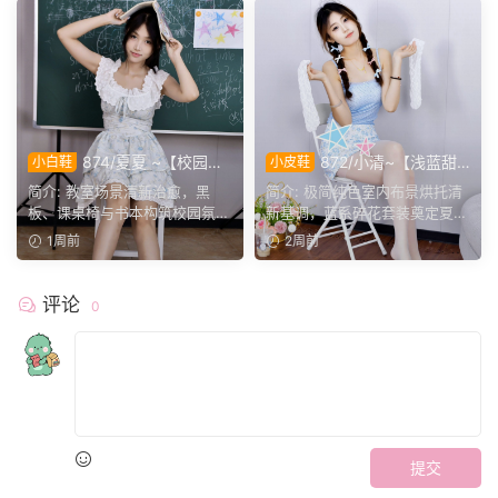
874/夏夏 ~【校园浅
872/小清~【浅蓝甜
小白鞋
小皮鞋
夏】碎花裙邂逅教室，灵动足
序】蓝调清新穿搭，交替变换
简介: 教室场景清新治愈，黑
简介: 极简纯色室内布景烘托清
间，留住夏日少女元气瞬间。
鞋袜，演绎灵动少女日常。
板、课桌椅与书本构筑校园氛
新基调，蓝系碎花套装奠定夏日
围。夏夏身着蓝白碎花吊带...
甜妹风格。镜头聚焦银...
1周前
2周前
评论
0
提交