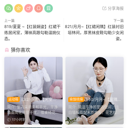
分享海报
上一篇
下一篇
819/夏夏 ~【红装娴姿】红裙干
821/月月~【红裙闲隅】红装衬旧
练居闲室，薄袜高跟勾勒温婉仪
垣林间，厚黑袜皮鞋勾勒少女闲
态。
姿。
猜你喜欢
882/小清~【闲室倩
880/月月~【室隅
运动鞋
瑜伽挠痒
影】素室柔光映穿搭，多样姿
姿影】雅室定格多样姿态，记
简介: 室内采用柔和平光，干净
简介: 简洁干净的室内空间，浅
态演绎清爽休闲格调。
录鞋袜与肢体的百态呈现。
墙面简化背景干扰，借桌椅花艺
白墙板搭配木质地板，花艺摆件
丰富画面层次。兼顾全...
点缀场景。月月身着白...
17小时前
3天前