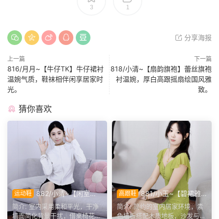
3
1
分享海报
上一篇
下一篇
816/月月~【牛仔TK】牛仔裙衬
818/小清~【扇韵旗袍】蕾丝旗袍
温婉气质，鞋袜相伴闲享居家时
衬温婉，厚白高跟摇扇绘国风雅
光。
致。
猜你喜欢
882/小清~【闲室倩
881/小玉~【碧裙雅
运动鞋
高跟鞋
影】素室柔光映穿搭，多样姿
姿】一室柔光衬绿裙，错落姿
简介: 室内采用柔和平光，干净
简介: 简约的室内居家环境，素
态演绎清爽休闲格调。
态尽显温婉格调。
墙面简化背景干扰，借桌椅花艺
色墙板搭配木质地板，沙发与办