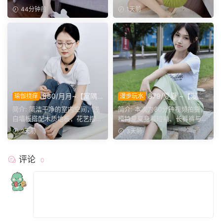
丰富画面层次。兼顾全...
公椅丰富场景层次。小...
44分钟前
1天前
880/月月~【室隅
879/夏夏 ~【漫步
瑜伽挠痒
漫步玩水
姿影】雅室定格多样姿态，记
磨袜】80分钟视频拍摄，模
简介: 简洁干净的室内空间，浅
简介: 本次为80分钟视频拍摄，
录鞋袜与肢体的百态呈现。
特穿丝质船袜踩水踩泥，对焦
白墙板搭配木质地板，花艺摆件
模特夏夏身着短袖、长裤裤与丝
袜子磨损变化镜头。
点缀场景。月月身着白...
质船袜，修整干净脚趾...
2天前
3天前
评论
0