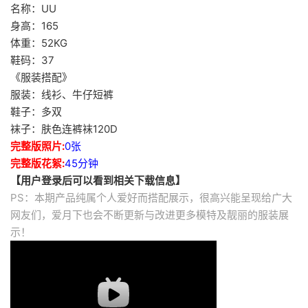
名称：UU
身高：165
体重：52KG
鞋码：37
《服装搭配》
服装：线衫、牛仔短裤
鞋子：多双
袜子：肤色连裤袜120D
完整版照片:
0张
完整版花絮:
45分钟
【用户登录后可以看到相关下载信息】
PS：本期产品纯属个人爱好而搭配展示，很高兴能呈现给广大
网友们，爱月下也会不断更新与改进更多模特及靓丽的服装展
示！