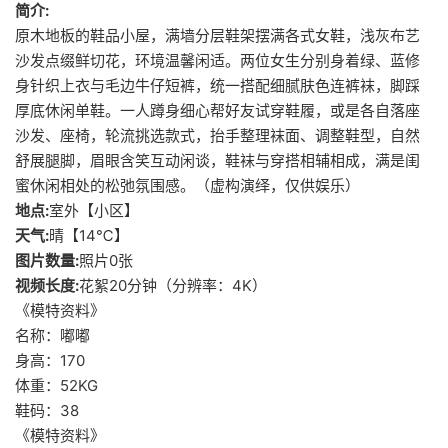
简介:
原木地板的鞋品小屋，满墙分层鞋架摆满各式女鞋，浅灰布艺
沙发点缀鲜切花，环境温馨闲适。两位女生分别身着绿、蓝修
身针织上衣与毛边牛仔短裤，统一搭配细腻肤色连裤袜，脚踩
厚底休闲单鞋。一人蹲身细心帮好友试穿鞋履，或是各自落座
沙发、座椅，轮流挑选款式，抬手整理袜面、调整鞋型，自然
舒展腿脚，眉眼含笑互动闲谈，鞋袜与穿搭相辅相成，满是闺
蜜休闲相处的松弛氛围感。（虚构演绎，仅供娱乐）
地点:
室外【小区】
天气:
晴【14℃】
图片数量:
照片0张
视频长度:
花絮20分钟（分辨率：4K）
《模特资料》
名称：嘟嘟
身高：170
体重：52KG
鞋码：38
《模特资料》