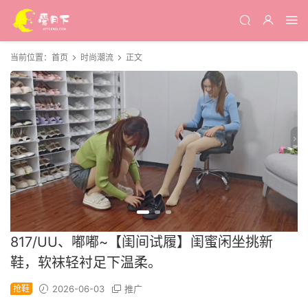
当前位置：
首页
时尚潮流
正文
817/UU、嘟嘟~【闺间试履】闺蜜闲坐挑新
鞋，软袜轻衬足下温柔。
抢鞋
2026-06-03
推广