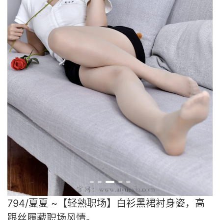
794/夏夏 ~【轻熟职场】白衫黑裙衬身姿，高
跟丝履藏职场风情。