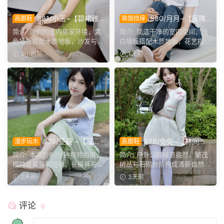
881/小玉~【碧裙雅
880/月月~【室隅
高跟鞋
瑜伽挠痒
姿】一室柔光衬绿裙，错落姿
姿影】雅室定格多样姿态，记
简介: 简约的室内居家环境，素
简介: 简洁干净的室内空间，浅
态尽显温婉格调。
录鞋袜与肢体的百态呈现。
色墙板搭配木质地板，沙发与办
白墙板搭配木质地板，花艺摆件
公椅丰富场景层次。小...
点缀场景。月月身着白...
9小时前
1天前
879/夏夏 ~【漫步
878/兔兔~【林间甜
漫步玩水
高跟鞋
磨袜】80分钟视频拍摄，模
序】公园翠色环绕，粉白装
简介: 本次为80分钟视频拍摄，
简介: 户外公园绿意盎然，繁茂
特穿丝质船袜踩水踩泥，对焦
束，动静间尽显少女娇柔风
模特夏夏身着短袖、长裤裤与丝
树丛与石砌台阶构成清新自然环
袜子磨损变化镜头。
姿。
质船袜，修整干净脚趾...
境。兔兔身着白调小香...
2天前
3天前
评论
0