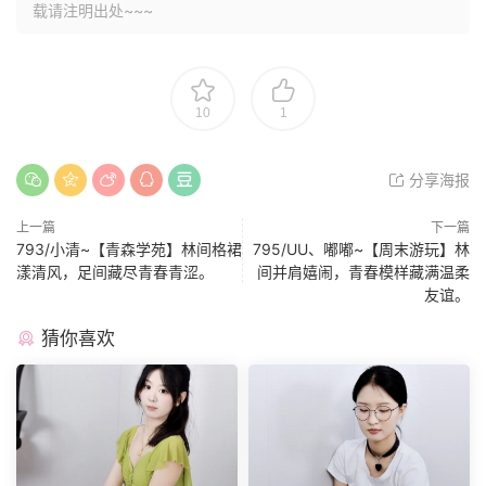
载请注明出处~~~
10
1
分享海报
上一篇
下一篇
793/小清~【青森学苑】林间格裙
795/UU、嘟嘟~【周末游玩】林
漾清风，足间藏尽青春青涩。
间并肩嬉闹，青春模样藏满温柔
友谊。
猜你喜欢