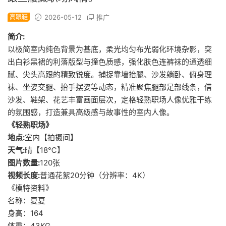
高跟鞋
2026-05-12
推广
简介:
以极简室内纯色背景为基底，柔光均匀布光弱化环境杂影，突
出白衫黑裙的利落版型与撞色质感，强化肤色连裤袜的通透细
腻、尖头高跟的精致锐度。捕捉靠墙抬腿、沙发躺卧、俯身理
袜、坐姿交腿、抬手摆姿等动态，精准聚焦腿部足部线条，借
沙发、鞋架、花艺丰富画面层次，定格轻熟职场人像优雅干练
的氛围感，打造兼具高级感与故事性的室内人像。
《轻熟职场》
地点:
室内【拍摄间】
天气:
晴【18℃】
图片数量:
120张
视频长度:
普通花絮20分钟（分辨率：4K）
《模特资料》
名称：夏夏
身高：164
体重：43KG