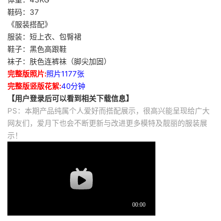
鞋码：37
《服装搭配》
服装：短上衣、包臀裙
鞋子：黑色高跟鞋
袜子：肤色连裤袜（脚尖加固）
完整版照片:
照片1177张
完整版竖版花絮:
40分钟
【用户登录后可以看到相关下载信息】
PS：本期产品纯属个人爱好而搭配展示，很高兴能呈现给广大
网友们，爱月下也会不断更新与改进更多模特及靓丽的服装展
示！