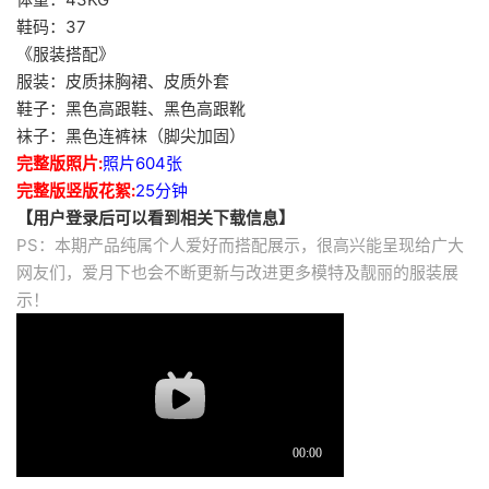
鞋码：37
《服装搭配》
服装：皮质抹胸裙、皮质外套
鞋子：黑色高跟鞋、黑色高跟靴
袜子：黑色连裤袜（脚尖加固）
完整版照片:
照片604张
完整版竖版花絮:
25分钟
【用户登录后可以看到相关下载信息】
PS：本期产品纯属个人爱好而搭配展示，很高兴能呈现给广大
网友们，爱月下也会不断更新与改进更多模特及靓丽的服装展
示！