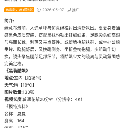
高跟鞋、高跟短靴
2026-05-07
推广
简介:
绿意布景前，人造草坪与仿真绿植衬出清新氛围。夏夏身着酷
感黑色皮质套装，搭配黑袜勾勒出纤细线条，足踩尖头细高跟
与亮面长靴，利落又带点野性。或倚墙抬腿扶鞋，或坐办公椅
垂眸、跷腿舒展，又换靴侧身、坐折叠椅抱腿，多组动作切
换，镜头聚焦腿部足部细节，将酷飒少女的疏离与灵动氛围感
完美定格。
《黑装酷飒》
地点:
室内【拍摄间】
天气:
晴【18℃】
图片数量:
130张
视频长度:
普通花絮20分钟（分辨率：4K）
《模特资料》
名称：夏夏
身高：164
体重：43KG