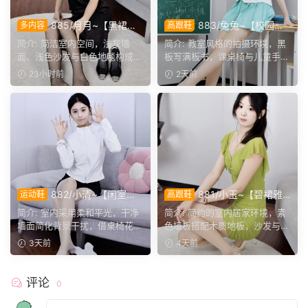
885/月月~【黑裙履
883/兔兔~【校园清
多内容
高跟鞋
影】黑裙黑薄袜衬高跟，穿脱
欢】黑板课桌椅为伴，水手服
简介: 简洁室内空间，浅灰墙
简介: 教室风格的拍摄环境，黑
鞋袜与瑜伽剧情完整呈现。
演绎烂漫青春光景。
面、浅色沙发与白色地毯构成干
板写满板书，课桌椅与儿童手绘
净背景，地面预留充足活...
作品烘托校园氛围。兔...
23小时前
2天前
882/小清~【闲室倩
881/小玉~【碧裙雅
运动鞋
高跟鞋
影】素室柔光映穿搭，多样姿
姿】一室柔光衬绿裙，错落姿
简介: 室内采用柔和平光，干净
简介: 简约的室内居家环境，素
态演绎清爽休闲格调。
态尽显温婉格调。
墙面简化背景干扰，借桌椅花艺
色墙板搭配木质地板，沙发与办
丰富画面层次。兼顾全...
公椅丰富场景层次。小...
3天前
4天前
评论
0