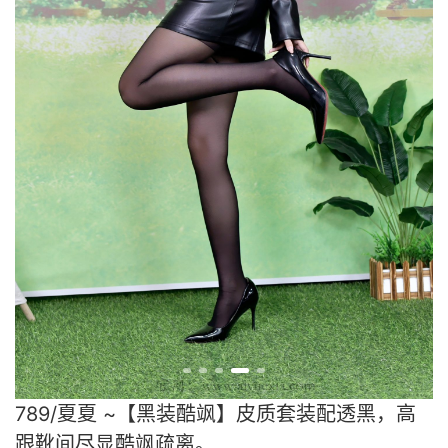
789/夏夏 ~【黑装酷飒】皮质套装配透黑，高
跟靴间尽显酷飒疏离。