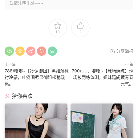
载请注明出处~~~
10
2
分享海报
上一篇
下一篇
788/嘟嘟~【冷调御姐】黑裙薄袜
790/UU、嘟嘟~【球场嬉练】球
衬冷感，吐雾间尽显御姐松弛疏
场被罚练体测，姐妹嬉闹藏青春
离。
元气。
猜你喜欢