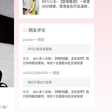
881/小玉~【碧裙雅姿】一室柔
光衬绿裙，错落姿态尽显温婉
格调。
网友评论
yuexia • 1周前
你可以联系客服哦
来源：
861/多人合拍~【雨野球趣，泥足逐梦】雨
日球场踏泥嬉戏，球衣少女脱鞋共赴足球浪漫
u410322994156 • 1周前
啥时开通支付宝啊
来源：
861/多人合拍~【雨野球趣，泥足逐梦】雨
日球场踏泥嬉戏，球衣少女脱鞋共赴足球浪漫
推广