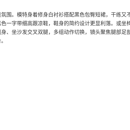
爽氛围。模特身着修身白衬衫搭配黑色包臀短裙，干练又
黑色一字带细高跟凉鞋，鞋身的简约设计更显利落。或坐
侧身、坐沙发交叉双腿，多组动作切换，镜头聚焦腿部足
合。