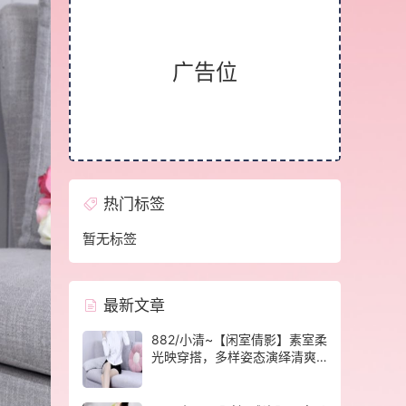
广告位
热门标签
暂无标签
最新文章
882/小清~【闲室倩影】素室柔
光映穿搭，多样姿态演绎清爽
休闲格调。