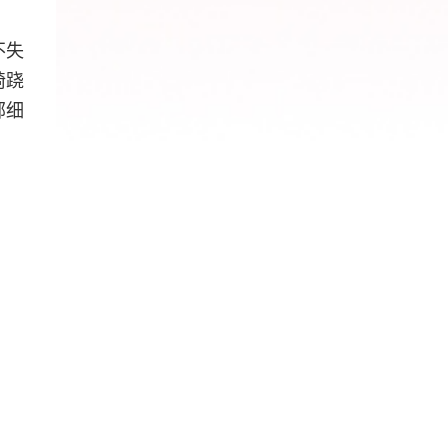
不失
椅跷
部细