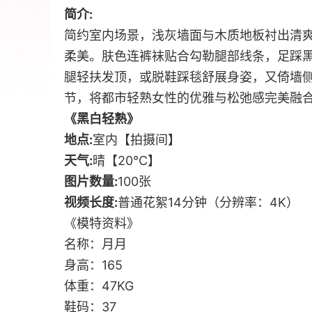
简介:
简约室内场景，浅灰墙面与木质地板衬出清
柔美。肤色连裤袜贴合勾勒腿部线条，足踩
腿轻扶发顶，或脱鞋踩毯舒展身姿，又倚墙
节，将都市轻熟女性的优雅与松弛感完美融
《黑白轻熟》
地点:
室内【拍摄间】
天气:
晴【20℃】
图片数量:
100张
视频长度:
普通花絮14分钟（分辨率：4K）
《模特资料》
名称：月月
身高：165
体重：47KG
鞋码：37