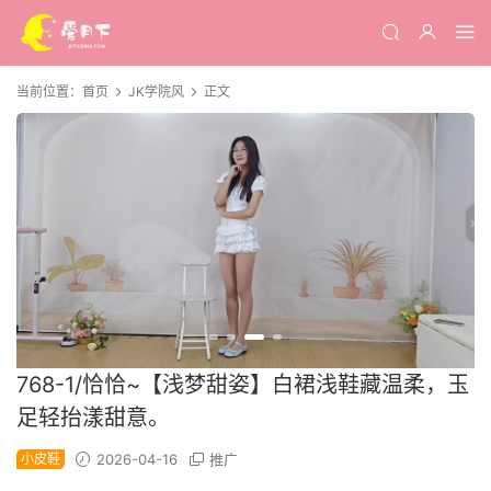
当前位置：
首页
JK学院风
正文
768-1/恰恰~【浅梦甜姿】白裙浅鞋藏温柔，玉
足轻抬漾甜意。
小皮鞋
2026-04-16
推广