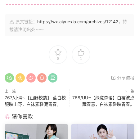
原文链接：
https://wx.aiyuexia.com/archives/12142
，转
载请注明出处~~~
8
1
分享海报
上一篇
下一篇
767/小清~【山野校韵】 蓝白校
768/UU~【绿意森语】白裙波点
服映山野，白袜素鞋藏青春。
藏春意，白袜素鞋映青春。
猜你喜欢