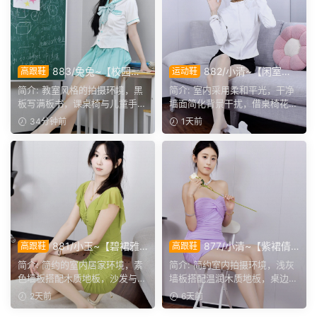
883/兔兔~【校园清
882/小清~【闲室倩
高跟鞋
运动鞋
欢】黑板课桌椅为伴，水手服
影】素室柔光映穿搭，多样姿
简介: 教室风格的拍摄环境，黑
简介: 室内采用柔和平光，干净
演绎烂漫青春光景。
态演绎清爽休闲格调。
板写满板书，课桌椅与儿童手绘
墙面简化背景干扰，借桌椅花艺
作品烘托校园氛围。兔...
丰富画面层次。兼顾全...
34分钟前
1天前
881/小玉~【碧裙雅
877/小清~【紫裙倩
高跟鞋
高跟鞋
姿】一室柔光衬绿裙，错落姿
影】紫裙衬温婉，轻咳敛神
简介: 简约的室内居家环境，素
简介: 简约室内拍摄环境，浅灰
态尽显温婉格调。
态，步履尽显优雅格调。
色墙板搭配木质地板，沙发与办
墙板搭配温润木质地板，桌边鲜
公椅丰富场景层次。小...
花点缀空间氛围。小清...
2天前
6天前