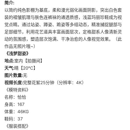
简介:
以简约纯色影棚为基底，柔和漫光弱化画面阴影，突出白色套
装的褶皱肌理与肤色连裤袜的通透质感，浅蓝玛丽珍鞋成为视
觉点睛。通过站姿、蹲姿、跪姿等多组动态，精准捕捉腿部与
足部细节，利用花艺道具丰富画面层次，定格甜系人像清新灵
动的氛围感，塑造层次饱满、干净治愈的人像视觉效果。（此
作品无照片哦~）
《浅梦甜姿》
地点:
室内【拍摄间】
天气:
晴【20℃】
图片数量:
无
视频长度:
完整花絮25分钟（分辨率：4K）
《模特资料》
名称：恰恰
身高：167
体重：46KG
鞋码：37
《服装搭配》