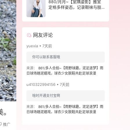
880/月月~【室隅姿影】雅室
定格多样姿态，记录鞋袜与肢
体的百态呈现。
网友评论
yuexia • 7天前
你可以联系客服哦
来源：
861/多人合拍~【雨野球趣，泥足逐梦】雨
日球场踏泥嬉戏，球衣少女脱鞋共赴足球浪漫
u410322994156 • 7天前
啥时开通支付宝啊
来源：
861/多人合拍~【雨野球趣，泥足逐梦】雨
美。
日球场踏泥嬉戏，球衣少女脱鞋共赴足球浪漫
推广