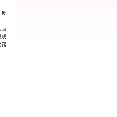
理反
为画
展现
筒褶