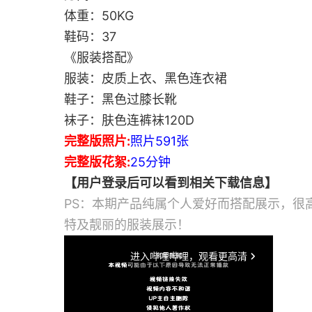
体重：50KG
鞋码：37
《服装搭配》
服装：皮质上衣、黑色连衣裙
鞋子：黑色过膝长靴
袜子：肤色连裤袜120D
完整版照片:
照片591张
完整版花絮:
25分钟
【用户登录后可以看到相关下载信息】
PS：本期产品纯属个人爱好而搭配展示，很
特及靓丽的服装展示！