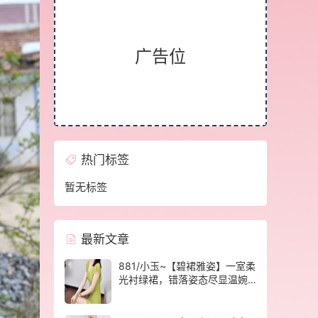
广告位
热门标签
暂无标签
最新文章
881/小玉~【碧裙雅姿】一室柔
光衬绿裙，错落姿态尽显温婉
格调。