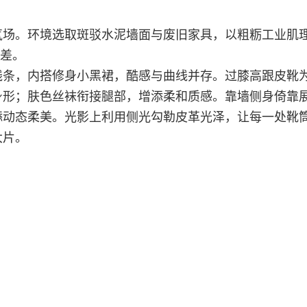
气场。环境选取斑驳水泥墙面与废旧家具，以粗粝工业肌
反差。
线条，内搭修身小黑裙，酷感与曲线并存。过膝高跟皮靴
身形；肤色丝袜衔接腿部，增添柔和质感。靠墙侧身倚靠
添动态柔美。光影上利用侧光勾勒皮革光泽，让每一处靴
大片。