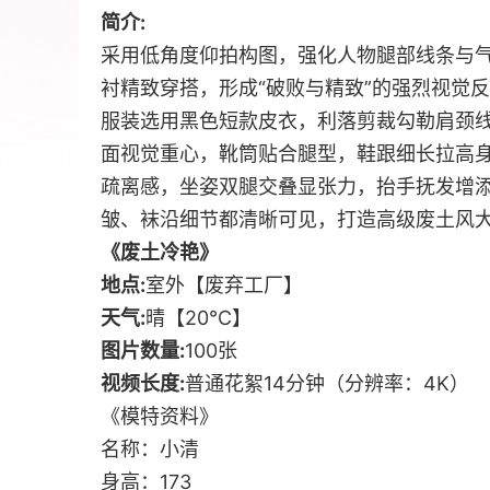
简介:
采用低角度仰拍构图，强化人物腿部线条与
衬精致穿搭，形成“破败与精致”的强烈视觉
服装选用黑色短款皮衣，利落剪裁勾勒肩颈
面视觉重心，靴筒贴合腿型，鞋跟细长拉高
疏离感，坐姿双腿交叠显张力，抬手抚发增
皱、袜沿细节都清晰可见，打造高级废土风
《废土冷艳》
地点:
室外【废弃工厂】
天气:
晴【20℃】
图片数量:
100张
视频长度:
普通花絮14分钟（分辨率：4K）
《模特资料》
名称：小清
身高：173