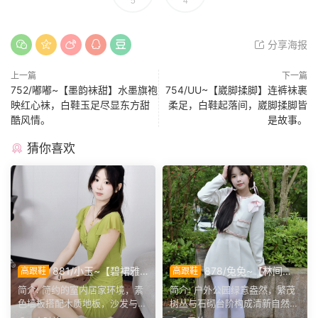
5
4
分享海报
上一篇
下一篇
752/嘟嘟~【墨韵袜甜】水墨旗袍
754/UU~【崴脚揉脚】连裤袜裹
映红心袜，白鞋玉足尽显东方甜
柔足，白鞋起落间，崴脚揉脚皆
酷风情。
是故事。
猜你喜欢
881/小玉~【碧裙雅
878/兔兔~【林间甜
高跟鞋
高跟鞋
姿】一室柔光衬绿裙，错落姿
序】公园翠色环绕，粉白装
简介: 简约的室内居家环境，素
简介: 户外公园绿意盎然，繁茂
态尽显温婉格调。
束，动静间尽显少女娇柔风
色墙板搭配木质地板，沙发与办
树丛与石砌台阶构成清新自然环
姿。
公椅丰富场景层次。小...
境。兔兔身着白调小香...