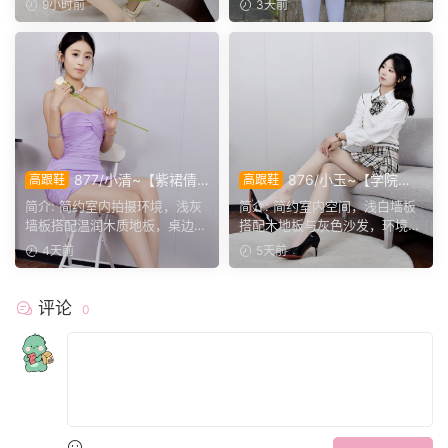
9小时前
3天前
877/小清~【紫裙倩
876/小玉~【学院闲
高跟鞋
高跟鞋
影】紫裙衬温婉，轻咳敛神
叙】室间学院格调，抬脚轻卸
简介: 简约室内拍摄环境，浅灰
简介: 简约室内空间，浅白墙板
态，步履尽显优雅格调。
鞋履，尽显少女灵动姿态。
墙板搭配温润木质地板，桌边鲜
搭配木地板与灰色沙发，环境干
花点缀空间氛围。小清...
净素雅。小玉身着学院...
4天前
5天前
评论
0