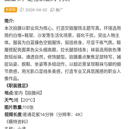
高跟鞋
2026-04-02
推广
简介:
本次拍摄以职业风为核心，打造空姐服饰主题写真。环境选用
简约白墙+鞋架、沙发等生活化场景，弱化干扰，突出人物主
体。服装为白蓝撞色空姐服饰，挺括修身，尽显干练气质。鞋
履搭配亮面黑色尖头细高跟，拉长腿部线条；袜装选用肤色薄
款短丝袜，通透自然，修饰腿型。拍摄重点聚焦足部特写，捕
捉站姿、脱鞋、坐姿等多组动作，以超近景呈现鞋袜与脚的细
节质感，用光影凸显线条美感，打造专业又具氛围感的职业人
像作品。
《职装雅足》
地点:
室内【拍摄间】
天气:
晴【20℃】
图片数量:
110张
视频长度:
普通花絮14分钟（分辨率：4K）
《模特资料》
名称：小清