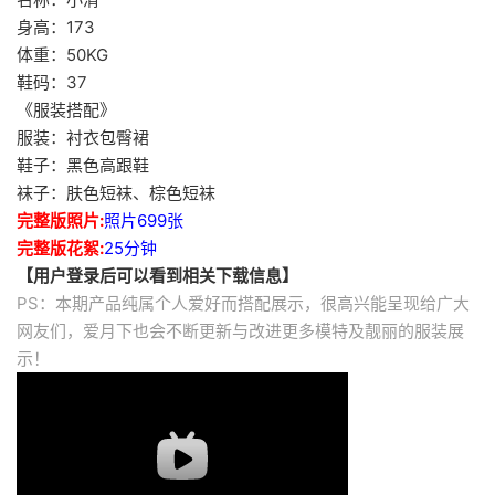
身高：173
体重：50KG
鞋码：37
《服装搭配》
服装：衬衣包臀裙
鞋子：黑色高跟鞋
袜子：肤色短袜、棕色短袜
完整版照片:
照片699张
完整版花絮:
25分钟
【用户登录后可以看到相关下载信息】
PS：本期产品纯属个人爱好而搭配展示，很高兴能呈现给广大
网友们，爱月下也会不断更新与改进更多模特及靓丽的服装展
示！