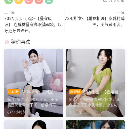
上一篇
下一篇
732/月月、小念~【叠穿风
734/斯文~【靴袜相映】皮靴衬薄
波】 连裤袜叠穿高跟镇霸凌，以
黑，英气藏柔姿。
牙还牙显锋芒。
猜你喜欢
882/小清~【闲室倩
881/小玉~【碧裙雅
运动鞋
高跟鞋
影】素室柔光映穿搭，多样姿
姿】一室柔光衬绿裙，错落姿
简介: 室内采用柔和平光，干净
简介: 简约的室内居家环境，素
态演绎清爽休闲格调。
态尽显温婉格调。
墙面简化背景干扰，借桌椅花艺
色墙板搭配木质地板，沙发与办
丰富画面层次。兼顾全...
公椅丰富场景层次。小...
11小时前
1天前