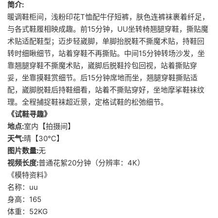
简介:
暖调鞋柜间，浅粉印花T恤配牛仔短裤，肤色连裤袜裹着纤足，
与各式鞋履相映成趣。前15分钟，UU坐转椅翘腿穿鞋，撕贴魔
术贴适配鞋型；迈步轻崴脚，单脚抬脱鞋不撕魔术贴，持鞋回
转时细瞅细节，站着穿鞋不再撕贴。中间15分钟转场沙发，坐
靠翘腿穿鞋不撕魔术贴，崴脚后脱鞋拎包回视，站着撕贴穿
妥，坐靠摸鞋赏细节。后15分钟席地而坐，翘腿穿鞋撕贴适
配，崴脚脱鞋后持鞋细看，站着不撕贴穿好，坐地摩挲鞋袜纹
理。全程捕捉鞋袜超近景，定格试鞋的松弛细节。
《试鞋寻趣》
地点:
室内【拍摄间】
天气:
晴【30℃】
图片数量:
无
视频长度:
普通花絮20分钟（分辨率：4K）
《模特资料》
名称：uu
身高：165
体重：52KG