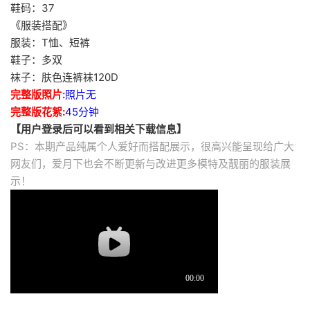
鞋码：37
《服装搭配》
服装：T恤、短裤
鞋子：多双
袜子：肤色连裤袜120D
完整版照片:
照片无
完整版花絮:
45分钟
【用户登录后可以看到相关下载信息】
PS：本期产品纯属个人爱好而搭配展示，很高兴能呈现给广大
网友们，爱月下也会不断更新与改进更多模特及靓丽的服装展
示！