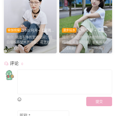
880/月月~【室隅
879/夏夏 ~【漫步
瑜伽挠痒
漫步玩水
姿影】雅室定格多样姿态，记
磨袜】80分钟视频拍摄，模
简介: 简洁干净的室内空间，浅
简介: 本次为80分钟视频拍摄，
录鞋袜与肢体的百态呈现。
特穿丝质船袜踩水踩泥，对焦
白墙板搭配木质地板，花艺摆件
模特夏夏身着短袖、长裤裤与丝
袜子磨损变化镜头。
点缀场景。月月身着白...
质船袜，修整干净脚趾...
2天前
3天前
评论
0
提交