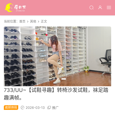
当前位置：
首页
其他
正文
733/UU~【试鞋寻趣】转椅沙发试鞋，袜足踏
趣满帧。
崴脚换鞋
2026-03-13
推广