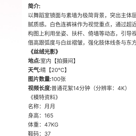
简介:
以舞蹈室镜面与素墙为极简背景，突出主体
腻质感。白色连裤袜作为视觉重点，通过超
构图上利用坐姿、扶杆、倚墙等动态，引导
借高跟弧度与白丝褶皱，强化肢体线条与东
《丝绒光影》
地点:
室内【拍摄间】
天气:
晴【20℃】
图片数量:
100张
视频长度:
普通花絮14分钟（分辨率：4K）
《模特资料》
名称：月月
身高：165
体重：47KG
鞋码：37