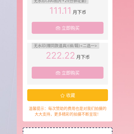
无水印(390照片+25分钟花絮)
111.11
月下币
立即购买
无水印(赠同款道具)(袜/鞋)<二选一>
222.22
月下币
立即购买
收藏
温馨提示：每次赞助的费用也是对我们拍摄的
大大支持，更多精彩的拍摄不断呈现！