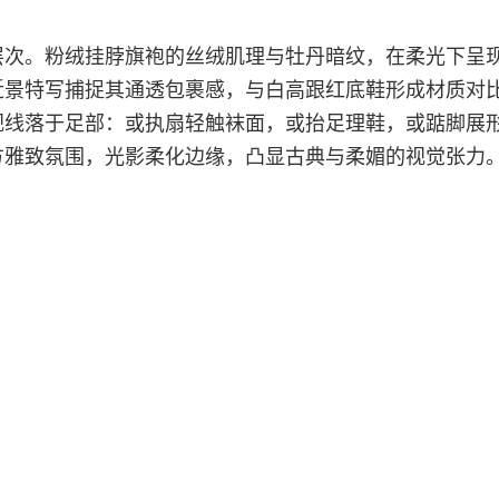
层次。粉绒挂脖旗袍的丝绒肌理与牡丹暗纹，在柔光下呈
近景特写捕捉其通透包裹感，与白高跟红底鞋形成材质对
视线落于足部：或执扇轻触袜面，或抬足理鞋，或踮脚展
方雅致氛围，光影柔化边缘，凸显古典与柔媚的视觉张力