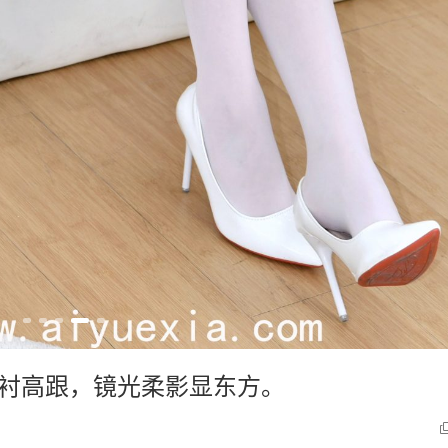
袜衬高跟，镜光柔影显东方。