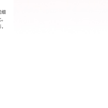
现细
比。
形，
。