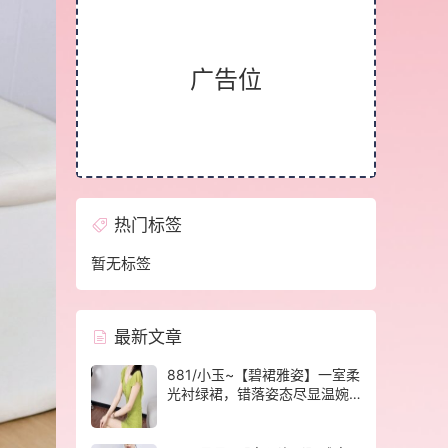
广告位
热门标签
暂无标签
最新文章
881/小玉~【碧裙雅姿】一室柔
光衬绿裙，错落姿态尽显温婉
格调。