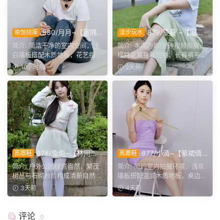
880/月月~【室隅
879/夏夏 ~【漫步
瑜伽挠痒
漫步玩水
姿影】雅室定格多样姿态，记
磨袜】80分钟视频拍摄，模
简介: 简洁干净的室内空间，浅
简介: 本次为80分钟视频拍摄，
录鞋袜与肢体的百态呈现。
特穿丝质船袜踩水踩泥，对焦
白墙板搭配木质地板，花艺摆件
模特夏夏身着短袖、长裤裤与丝
袜子磨损变化镜头。
点缀场景。月月身着白...
质船袜，修整干净脚趾...
16小时前
2天前
878/兔兔~【林间甜
877/小清~【紫裙倩
高跟鞋
高跟鞋
序】公园翠色环绕，粉白装
影】紫裙衬温婉，轻咳敛神
简介: 户外公园绿意盎然，繁茂
简介: 简约室内拍摄环境，浅灰
束，动静间尽显少女娇柔风
态，步履尽显优雅格调。
树丛与石砌台阶构成清新自然环
墙板搭配温润木质地板，桌边鲜
姿。
境。兔兔身着白调小香...
花点缀空间氛围。小清...
3天前
4天前
评论
0