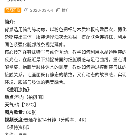
高跟凉拖
2026-03-04
推广
简介:
背景选用简约练功房，以粉色把杆与木质地板构建层次，弱化
杂物突出主体。服装选择浅灰无袖裙，搭配肤色连裤袜，利用
同色系强化腿部线条视觉延伸。
核心技巧在鞋袜特写与动作互动：教学如何利用水晶透明鞋的
反光点，在超近景下捕捉袜面的细腻质感与足弓曲线。重点讲
解坐姿、抬脚等肢体语言的调度，教你如何通过控制鞋与袜的
接触关系，让画面既有静态的精致，又有动态的故事感，实现
环境、服饰与肢体的完美融合。
《透明凉拖》
地点:
室内【拍摄间】
天气:
晴【18℃】
图片数量:
100张
视频长度:
普通花絮14分钟（分辨率：4K）
《模特资料》
名称：夏夏