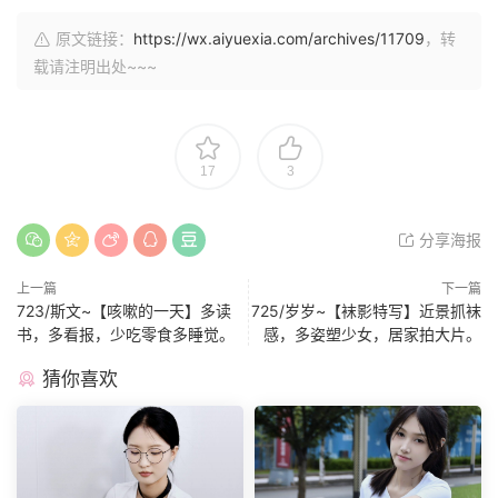
原文链接：
https://wx.aiyuexia.com/archives/11709
，转
载请注明出处~~~
17
3
分享海报
上一篇
下一篇
723/斯文~【咳嗽的一天】多读
725/岁岁~【袜影特写】近景抓袜
书，多看报，少吃零食多睡觉。
感，多姿塑少女，居家拍大片。
猜你喜欢