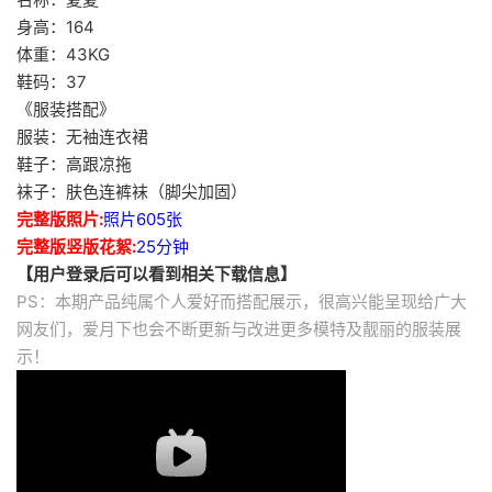
身高：164
体重：43KG
鞋码：37
《服装搭配》
服装：无袖连衣裙
鞋子：高跟凉拖
袜子：肤色连裤袜（脚尖加固）
完整版照片:
照片605张
完整版竖版花絮:
25分钟
【用户登录后可以看到相关下载信息】
PS：本期产品纯属个人爱好而搭配展示，很高兴能呈现给广大
网友们，爱月下也会不断更新与改进更多模特及靓丽的服装展
示！