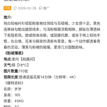
凉鞋
2026-02-28
推广
简介:
纯白短袖衬衫搭配粉紫格纹领结与百褶裙，少女感十足。黑色
连裤袜勾勒出腿部线条，与浅粉粗跟凉鞋相映，脚趾在薄透袜
下若隐若现。她或侧身扶额，或屈膝托腮，或坐于椅上轻抬手
臂，在白墙、花束与鞋架的清新布景里，每一个动作都透着青
春的灵动，薄黑与粉裙的碰撞，更添几分甜酷韵味。
《粉裙薄黑》
地点:
室内【拍摄间】
天气:
晴【18℃】
图片数量:
110张
视频长度:
普通竖版花絮14分钟（分辨率：4K）
《模特资料》
名称：岁岁
身高：165
体重：45KG
鞋码：37