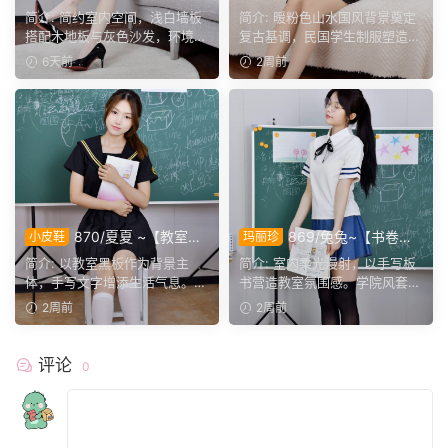
叙】室间学院格调，抬脚轻卸
叙】民国学子装束，静坐脱
简介: 简约室内空间，浅白墙板
简介: 暖粉色山水国风背景奠定
鞋履，尽显少女灵动姿态。
履，轻揉足尖尽享悠然时光。
搭配木地板与灰色沙发，环境干
复古基调，民国学生制服塑造经
净素雅。小玉身着学院...
典美学。重点捕捉玛丽...
6天前
2周前
870/夏夏 ~【教室韶
869/兔兔~【书卷流
小皮鞋
玛丽珍
华】黑板书写年少心事，黑水
年】教室黑板藏满字迹，学院
简介: 以教室黑板作为背景主
简介: 室内柔光漫射，以手写板
手服定格校园温柔。
少女尽显校园温柔。
体，手写文字增添生活气息。黑
书营造教室氛围感。学院风套装
金水手制服视觉层次突出...
干净清爽，黑色大腿袜...
2周前
2周前
评论
0