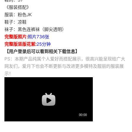
《服装搭配》
服装：粉色JK
鞋子：凉鞋
袜子：黑色连裤袜（脚尖透明）
完整版照片:
照片736张
完整版竖版花絮:
25分钟
【用户登录后可以看到相关下载信息】
PS：本期产品纯属个人爱好而搭配展示，很高兴能呈现给广大
网友们，爱月下也会不断更新与改进更多模特及靓丽的服装展
示！