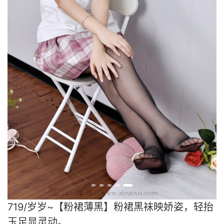
719/岁岁~【粉裙薄黑】粉裙黑袜映娇姿，轻抬
玉足显灵动。