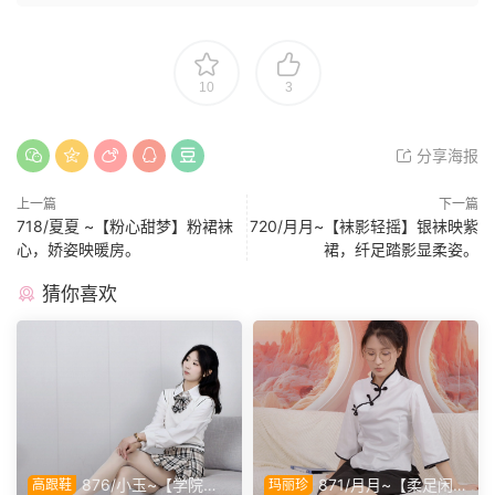
10
3
分享海报
上一篇
下一篇
718/夏夏 ~【粉心甜梦】粉裙袜
720/月月~【袜影轻摇】银袜映紫
心，娇姿映暖房。
裙，纤足踏影显柔姿。
猜你喜欢
876/小玉~【学院闲
871/月月~【柔足闲
高跟鞋
玛丽珍