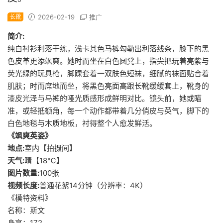
长靴
2026-02-19
推广
简介:
纯白衬衫利落干练，浅卡其色马裤勾勒出利落线条，膝下的黑
色皮革更添飒爽。她时而坐在白色圆凳上，指尖把玩着亮紫与
荧光绿的玩具枪，脚踝套着一双肤色短袜，细腻的袜面贴合着
肌肤；时而席地而坐，将黑色亮面高跟长靴缓缓套上，靴身的
漆皮光泽与马裤的哑光质感形成鲜明对比。镜头前，她或瞄
准，或轻抵额角，每一个动作都带着几分俏皮与英气，脚下的
白色地毯与木质地板，衬得整个人愈发鲜活。
《飒爽英姿》
地点:
室内【拍摄间】
天气:
晴【18℃】
图片数量:
100张
视频长度:
普通花絮14分钟（分辨率：4K）
《模特资料》
名称：斯文
身高：172