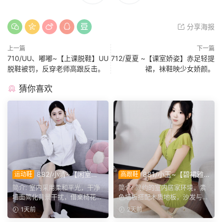
分享海报
上一篇
下一篇
710/UU、嘟嘟~【上课脱鞋】UU
712/夏夏 ~【课室娇姿】赤足轻提
脱鞋被罚，反穿老师高跟反击。
裙，袜鞋映少女娇颜。
猜你喜欢
882/小清~【闲室倩
881/小玉~【碧裙雅
运动鞋
高跟鞋
影】素室柔光映穿搭，多样姿
姿】一室柔光衬绿裙，错落姿
简介: 室内采用柔和平光，干净
简介: 简约的室内居家环境，素
态演绎清爽休闲格调。
态尽显温婉格调。
墙面简化背景干扰，借桌椅花艺
色墙板搭配木质地板，沙发与办
丰富画面层次。兼顾全...
公椅丰富场景层次。小...
1天前
2天前