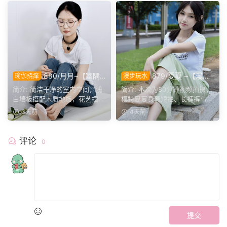
880/月月~【室隅
879/夏夏 ~【漫步
瑜伽挠痒
漫步玩水
姿影】雅室定格多样姿态，记
磨袜】80分钟视频拍摄，模
简介: 简洁干净的室内空间，浅
简介: 本次为80分钟视频拍摄，
录鞋袜与肢体的百态呈现。
特穿丝质船袜踩水踩泥，对焦
白墙板搭配木质地板，花艺摆件
模特夏夏身着短袖、长裤裤与丝
袜子磨损变化镜头。
点缀场景。月月身着白...
质船袜，修整干净脚趾...
3天前
4天前
评论
0
提交