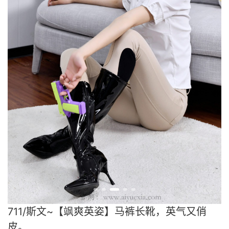
711/斯文~【飒爽英姿】马裤长靴，英气又俏
皮。