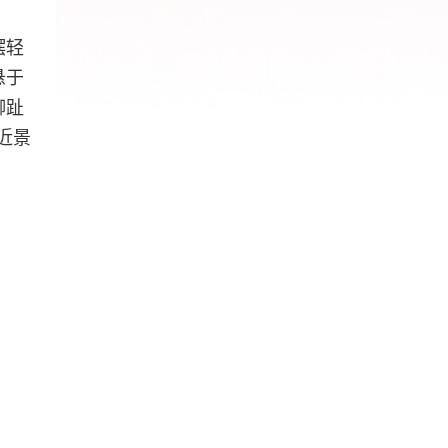
摆轻
悬于
脚趾
近景