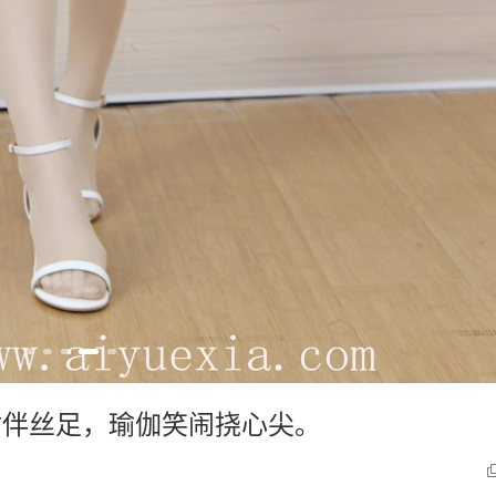
黑裙伴丝足，瑜伽笑闹挠心尖。