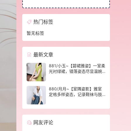
热门标签
暂无标签
最新文章
881/小玉~【碧裙雅姿】一室柔
光衬绿裙，错落姿态尽显温婉
格调。
880/月月~【室隅姿影】雅室
定格多样姿态，记录鞋袜与肢
体的百态呈现。
网友评论