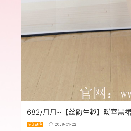
682/月月~【丝韵生趣】暖室
瑜伽挠痒
2026-01-22