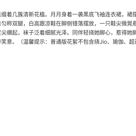
点缀着几簇清新花植。月月身着一袭黑底飞袖连衣裙，裙
着匀称双腿，白高跟凉鞋在脚侧错落摆放，一只鞋尖微晃
足尖绷起，袜子泛着细腻光泽。同伴轻挠她脚心，惹得她
笑意。（温馨提示：普通版花絮不包含挠Jio、瑜伽、超