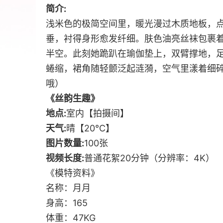
简介:
浅米色的极简空间里，暖光漫过木质地板，
垂，衬得身形愈发纤细。肤色油亮丝袜包裹
半空。此刻她跪趴在瑜伽垫上，双臂撑地，
蜷缩，裙角随轻颤泛起涟漪，空气里漾着细碎
哦）
《丝韵生趣》
地点:
室内【拍摄间】
天气:
晴【20℃】
图片数量:
100张
视频长度:
普通花絮20分钟（分辨率：4K）
《模特资料》
名称：月月
身高：165
体重：47KG