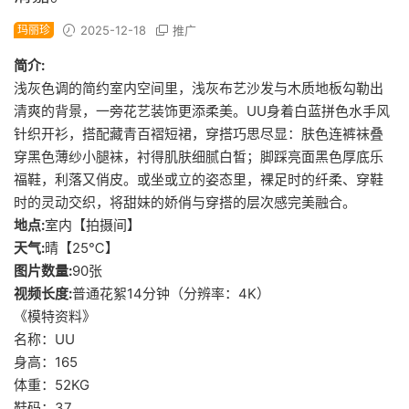
玛丽珍
2025-12-18
推广
简介:
浅灰色调的简约室内空间里，浅灰布艺沙发与木质地板勾勒出
清爽的背景，一旁花艺装饰更添柔美。UU身着白蓝拼色水手风
针织开衫，搭配藏青百褶短裙，穿搭巧思尽显：肤色连裤袜叠
穿黑色薄纱小腿袜，衬得肌肤细腻白皙；脚踩亮面黑色厚底乐
福鞋，利落又俏皮。或坐或立的姿态里，裸足时的纤柔、穿鞋
时的灵动交织，将甜妹的娇俏与穿搭的层次感完美融合。
地点:
室内【拍摄间】
天气:
晴【25℃】
图片数量:
90张
视频长度:
普通花絮14分钟（分辨率：4K）
《模特资料》
名称：UU
身高：165
体重：52KG
鞋码：37