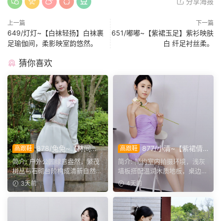
分享海报
上一篇
下一篇
649/灯灯~【白袜轻扬】白袜裹
651/嘟嘟~【紫裙玉足】紫衫映肤
足瑜伽间，柔影映室韵悠然。
白 纤足衬丝柔。
猜你喜欢
878/兔兔~【林间甜
877/小清~【紫裙倩
高跟鞋
高跟鞋
序】公园翠色环绕，粉白装
影】紫裙衬温婉，轻咳敛神
简介: 户外公园绿意盎然，繁茂
简介: 简约室内拍摄环境，浅灰
束，动静间尽显少女娇柔风
态，步履尽显优雅格调。
树丛与石砌台阶构成清新自然环
墙板搭配温润木质地板，桌边鲜
姿。
境。兔兔身着白调小香...
花点缀空间氛围。小清...
3天前
4天前