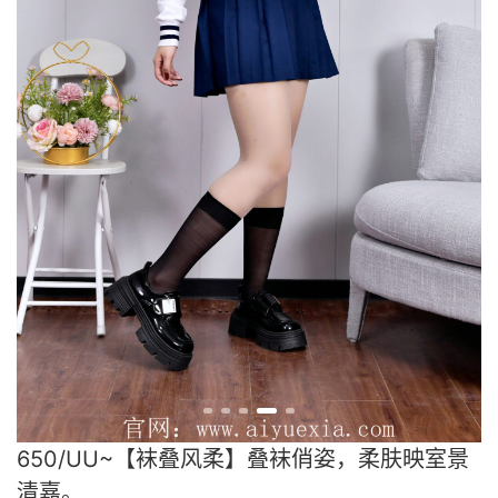
650/UU~【袜叠风柔】叠袜俏姿，柔肤映室景
清嘉。