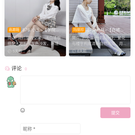
876/小玉~【学院闲
875/月月~【白裙初
高跟鞋
玛丽珍
叙】室间学院格调，抬脚轻卸
夏】露台白裙遇春风，足间雅
简介: 简约室内空间，浅白墙板
简介: 户外露台绿意环绕，繁花
鞋履，尽显少女灵动姿态。
致，书写温柔午后光景。
搭配木地板与灰色沙发，环境干
与楼宇构成清新自然环境。月月
净素雅。小玉身着学院...
身着白色修身连衣裙，...
5天前
6天前
评论
0
提交