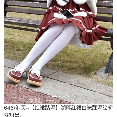
646/泡芙~【红裙踏泥】湖畔红裙白袜踩泥绘初
冬甜景。