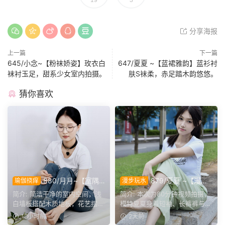
分享海报
上一篇
下一篇
645/小念~【粉袜娇姿】玫衣白
647/夏夏 ~【蓝裙雅韵】蓝衫衬
袜衬玉足，甜系少女室内拍摄。
肤S袜柔，赤足踏木韵悠悠。
猜你喜欢
880/月月~【室隅
879/夏夏 ~【漫步
瑜伽挠痒
漫步玩水
姿影】雅室定格多样姿态，记
磨袜】80分钟视频拍摄，模
简介: 简洁干净的室内空间，浅
简介: 本次为80分钟视频拍摄，
录鞋袜与肢体的百态呈现。
特穿丝质船袜踩水踩泥，对焦
白墙板搭配木质地板，花艺摆件
模特夏夏身着短袖、长裤裤与丝
袜子磨损变化镜头。
点缀场景。月月身着白...
质船袜，修整干净脚趾...
18小时前
2天前