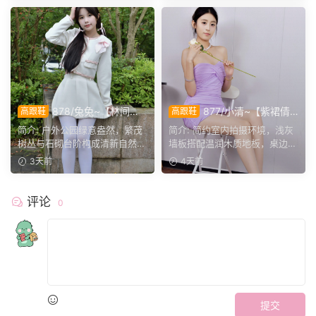
878/兔兔~【林间甜
877/小清~【紫裙倩
高跟鞋
高跟鞋
序】公园翠色环绕，粉白装
影】紫裙衬温婉，轻咳敛神
简介: 户外公园绿意盎然，繁茂
简介: 简约室内拍摄环境，浅灰
束，动静间尽显少女娇柔风
态，步履尽显优雅格调。
树丛与石砌台阶构成清新自然环
墙板搭配温润木质地板，桌边鲜
姿。
境。兔兔身着白调小香...
花点缀空间氛围。小清...
3天前
4天前
评论
0
提交