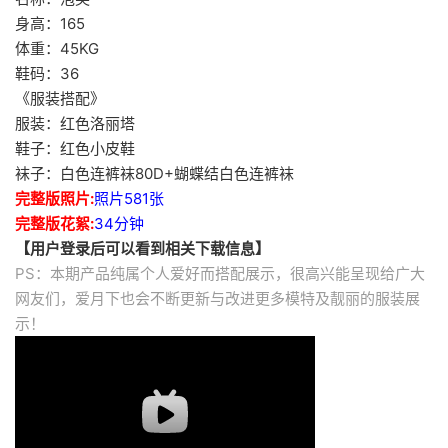
身高：165
体重：45KG
鞋码：36
《服装搭配》
服装：红色洛丽塔
鞋子：红色小皮鞋
袜子：白色连裤袜80D+蝴蝶结白色连裤袜
完整版照片:
照片581张
完整版花絮:
34分钟
【用户登录后可以看到相关下载信息】
PS：本期产品纯属个人爱好而搭配展示，很高兴能呈现给广大
网友们，爱月下也会不断更新与改进更多模特及靓丽的服装展
示！