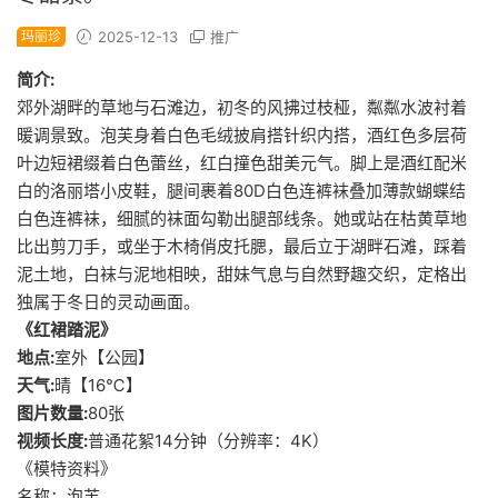
玛丽珍
2025-12-13
推广
简介:
郊外湖畔的草地与石滩边，初冬的风拂过枝桠，粼粼水波衬着
暖调景致。泡芙身着白色毛绒披肩搭针织内搭，酒红色多层荷
叶边短裙缀着白色蕾丝，红白撞色甜美元气。脚上是酒红配米
白的洛丽塔小皮鞋，腿间裹着80D白色连裤袜叠加薄款蝴蝶结
白色连裤袜，细腻的袜面勾勒出腿部线条。她或站在枯黄草地
比出剪刀手，或坐于木椅俏皮托腮，最后立于湖畔石滩，踩着
泥土地，白袜与泥地相映，甜妹气息与自然野趣交织，定格出
独属于冬日的灵动画面。
《红裙踏泥》
地点:
室外【公园】
天气:
晴【16℃】
图片数量:
80张
视频长度:
普通花絮14分钟（分辨率：4K）
《模特资料》
名称：泡芙