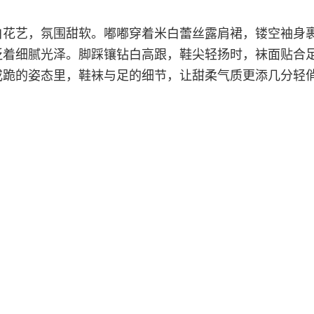
白花艺，氛围甜软。嘟嘟穿着米白蕾丝露肩裙，镂空袖身
泛着细腻光泽。脚踩镶钻白高跟，鞋尖轻扬时，袜面贴合
或跪的姿态里，鞋袜与足的细节，让甜柔气质更添几分轻