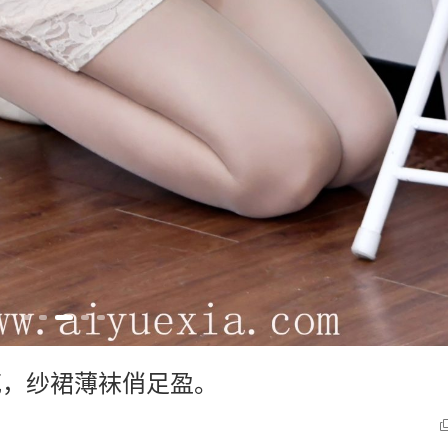
花，纱裙薄袜俏足盈。