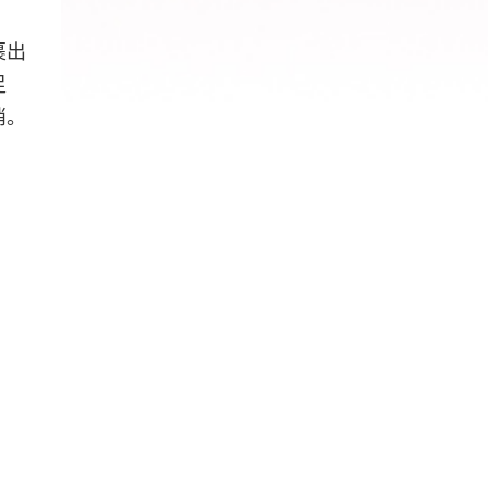
裹出
足
俏。