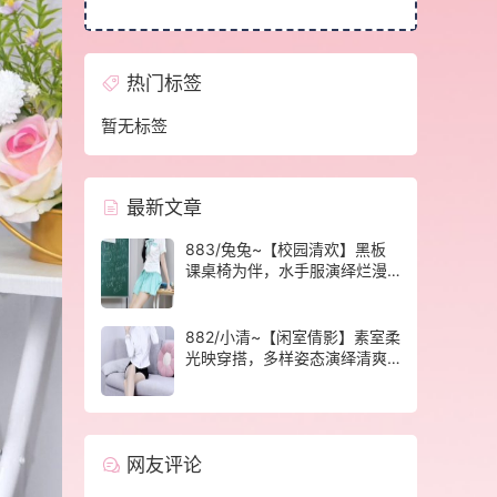
热门标签
暂无标签
最新文章
883/兔兔~【校园清欢】黑板
课桌椅为伴，水手服演绎烂漫
青春光景。
882/小清~【闲室倩影】素室柔
光映穿搭，多样姿态演绎清爽
休闲格调。
网友评论