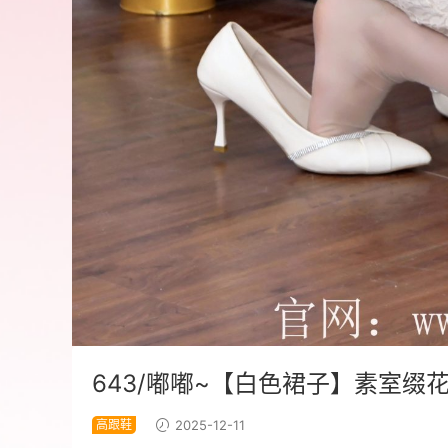
643/嘟嘟~【白色裙子】素室缀
高跟鞋
2025-12-11