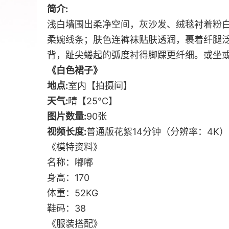
简介:
浅白墙围出柔净空间，灰沙发、绒毯衬着粉
柔婉线条；肤色连裤袜贴肤透润，裹着纤腿
背，趾尖蜷起的弧度衬得脚踝更纤细。或坐
《白色裙子》
地点:
室内【拍摄间】
天气:
晴【25℃】
图片数量:
90张
视频长度:
普通版花絮14分钟（分辨率：4K）
《模特资料》
名称：嘟嘟
身高：170
体重：52KG
鞋码：38
《服装搭配》