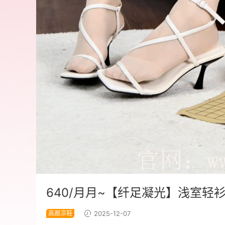
640/月月~【纤足凝光】浅室轻
高跟凉鞋
2025-12-07