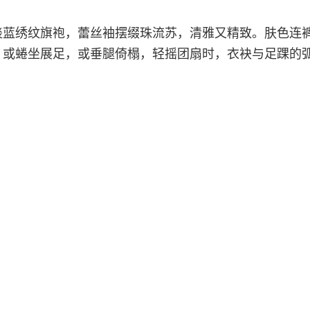
淡蓝绣纹旗袍，蕾丝袖摆缀珠流苏，清雅又精致。肤色连
。或蜷坐展足，或垂腿倚榻，轻摇团扇时，衣袂与足踝的