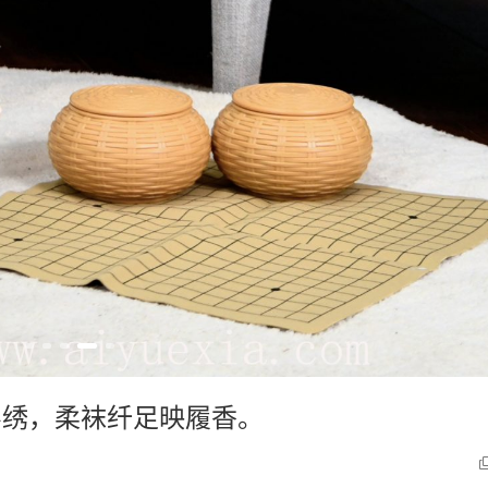
衫绣，柔袜纤足映履香。