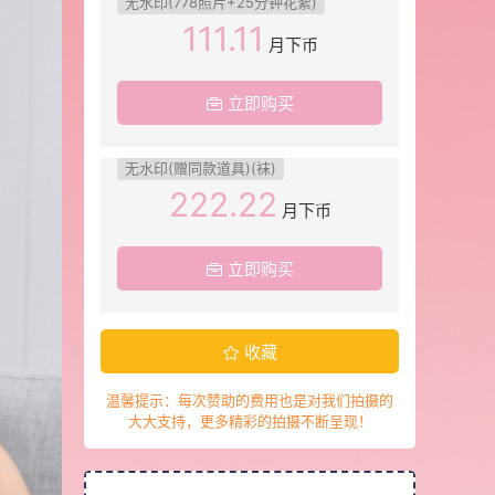
无水印(778照片+25分钟花絮)
111.11
月下币
立即购买
无水印(赠同款道具)(袜)
222.22
月下币
立即购买
收藏
温馨提示：每次赞助的费用也是对我们拍摄的
大大支持，更多精彩的拍摄不断呈现！