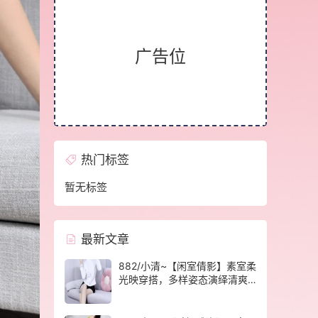
广告位
热门标签
暂无标签
最新文章
882/小清~【闲室倩影】素室柔
光映穿搭，多样姿态演绎清爽
休闲格调。