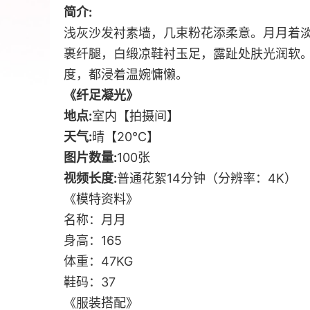
简介:
浅灰沙发衬素墙，几束粉花添柔意。月月着
裹纤腿，白缎凉鞋衬玉足，露趾处肤光润软
度，都浸着温婉慵懒。
《纤足凝光》
地点:
室内【拍摄间】
天气:
晴【20℃】
图片数量:
100张
视频长度:
普通花絮14分钟（分辨率：4K）
《模特资料》
名称：月月
身高：165
体重：47KG
鞋码：37
《服装搭配》