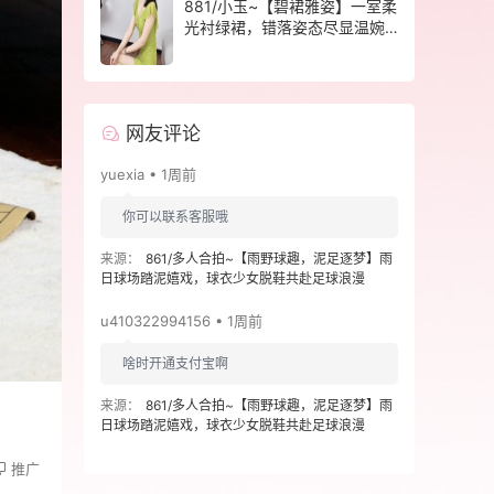
881/小玉~【碧裙雅姿】一室柔
光衬绿裙，错落姿态尽显温婉
格调。
网友评论
yuexia • 1周前
你可以联系客服哦
来源：
861/多人合拍~【雨野球趣，泥足逐梦】雨
日球场踏泥嬉戏，球衣少女脱鞋共赴足球浪漫
u410322994156 • 1周前
啥时开通支付宝啊
来源：
861/多人合拍~【雨野球趣，泥足逐梦】雨
日球场踏泥嬉戏，球衣少女脱鞋共赴足球浪漫
推广