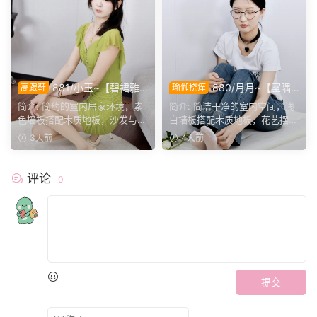
881/小玉~【碧裙雅
880/月月~【室隅
高跟鞋
瑜伽挠痒
姿】一室柔光衬绿裙，错落姿
姿影】雅室定格多样姿态，记
简介: 简约的室内居家环境，素
简介: 简洁干净的室内空间，浅
态尽显温婉格调。
录鞋袜与肢体的百态呈现。
色墙板搭配木质地板，沙发与办
白墙板搭配木质地板，花艺摆件
公椅丰富场景层次。小...
点缀场景。月月身着白...
3天前
4天前
评论
0
提交