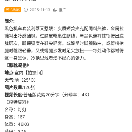
黑色长靴
2025-11-13
推广
简介:
黑色机车套装利落又惹眼：皮质短款夹克配同料热裤，金属拉
链衬出冷感酷飒。过膝皮靴裹住腿线，与黑色连裤袜衔接出朦
胧层次，脚踝弧度在鞋尖轻露。或跪坐时脚腕微曲，或倚椅抬
腿时靴跟轻垂，又或蜷腿沙发时足尖放松——每处动作都衬得
这一身黑调，冷艳里藏着漫不经心的张力。
《膝靴凝艳》
地点:
室内【拍摄间】
天气:
晴【25℃】
图片数量:
120张
视频长度:
普通版花絮20分钟（分辨率：4K）
《模特资料》
名称：灯灯
身高：167
体重：46KG
鞋码：37.5