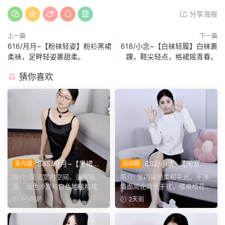
分享海报
上一篇
下一篇
616/月月~【粉袜轻姿】粉衫黑裙
618/小念~【白袜轻履】白袜裹
柔袜，足畔轻姿裹甜柔。
踝，鞋尖轻点，格裙摇青春。
猜你喜欢
885/月月~【黑裙履
882/小清~【闲室倩
多内容
运动鞋
影】黑裙黑薄袜衬高跟，穿脱
影】素室柔光映穿搭，多样姿
简介: 简洁室内空间，浅灰墙
简介: 室内采用柔和平光，干净
鞋袜与瑜伽剧情完整呈现。
态演绎清爽休闲格调。
面、浅色沙发与白色地毯构成干
墙面简化背景干扰，借桌椅花艺
净背景，地面预留充足活...
丰富画面层次。兼顾全...
1小时前
2天前