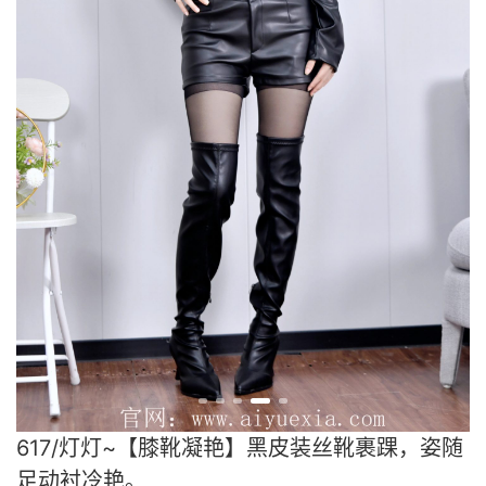
617/灯灯~【膝靴凝艳】黑皮装丝靴裹踝，姿随
足动衬冷艳。