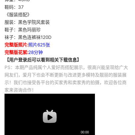
鞋码：37
《服装搭配》
服装：黑色学院风套装
鞋子：黑色玛丽珍
袜子：黑色连裤袜120D
完整版照片:
照片625张
完整版花絮:
28分钟
【用户登录后可以看到相关下载信息】
PS：本期产品纯属个人爱好而搭配展示，很高兴能呈现给广大
网友们，爱月下也会不断更新与改进更多模特及靓丽的服装展
示！我们也接受各平台的买家秀和卖家秀的拍摄，欢迎各位商
家来咨询合作！