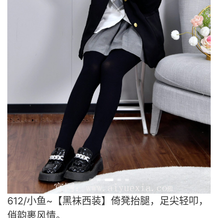
612/小鱼~【黑袜西装】倚凳抬腿，足尖轻叩，
俏韵裹风情。