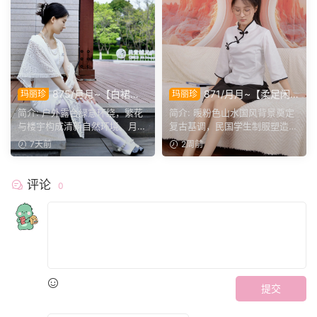
875/月月~【白裙初
871/月月~【柔足闲
玛丽珍
玛丽珍
夏】露台白裙遇春风，足间雅
叙】民国学子装束，静坐脱
简介: 户外露台绿意环绕，繁花
简介: 暖粉色山水国风背景奠定
致，书写温柔午后光景。
履，轻揉足尖尽享悠然时光。
与楼宇构成清新自然环境。月月
复古基调，民国学生制服塑造经
身着白色修身连衣裙，...
典美学。重点捕捉玛丽...
7天前
2周前
评论
0
提交