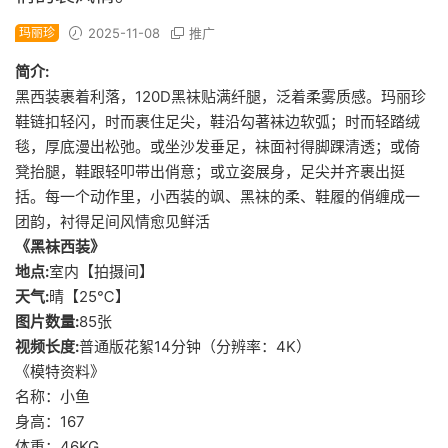
玛丽珍
2025-11-08
推广
简介:
黑西装裹着利落，120D黑袜贴满纤腿，泛着柔雾质感。玛丽珍
鞋链扣轻闪，时而裹住足尖，鞋沿勾著袜边软弧；时而轻踏绒
毯，厚底漫出松弛。或坐沙发垂足，袜面衬得脚踝清透；或倚
凳抬腿，鞋跟轻叩带出俏意；或立姿展身，足尖并齐裹出挺
括。每一个动作里，小西装的飒、黑袜的柔、鞋履的俏缠成一
团韵，衬得足间风情愈见鲜活
《黑袜西装》
地点:
室内【拍摄间】
天气:
晴【25℃】
图片数量:
85张
视频长度:
普通版花絮14分钟（分辨率：4K）
《模特资料》
名称：小鱼
身高：167
体重：46KG