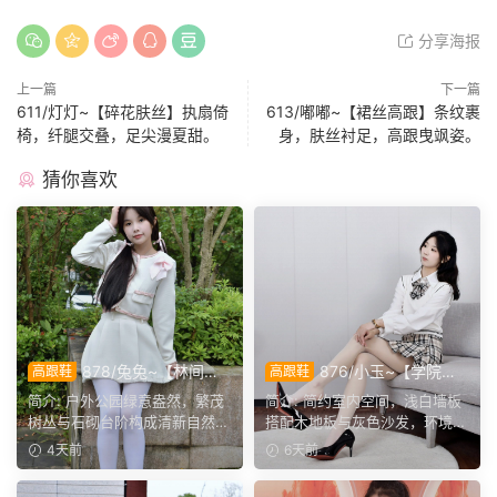
分享海报
上一篇
下一篇
611/灯灯~【碎花肤丝】执扇倚
613/嘟嘟~【裙丝高跟】条纹裹
椅，纤腿交叠，足尖漫夏甜。
身，肤丝衬足，高跟曳飒姿。
猜你喜欢
878/兔兔~【林间甜
876/小玉~【学院闲
高跟鞋
高跟鞋
序】公园翠色环绕，粉白装
叙】室间学院格调，抬脚轻卸
简介: 户外公园绿意盎然，繁茂
简介: 简约室内空间，浅白墙板
束，动静间尽显少女娇柔风
鞋履，尽显少女灵动姿态。
树丛与石砌台阶构成清新自然环
搭配木地板与灰色沙发，环境干
姿。
境。兔兔身着白调小香...
净素雅。小玉身着学院...
4天前
6天前