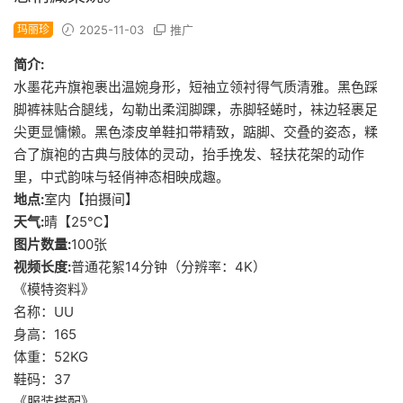
玛丽珍
2025-11-03
推广
简介:
水墨花卉旗袍裹出温婉身形，短袖立领衬得气质清雅。黑色踩
脚裤袜贴合腿线，勾勒出柔润脚踝，赤脚轻蜷时，袜边轻裹足
尖更显慵懒。黑色漆皮单鞋扣带精致，踮脚、交叠的姿态，糅
合了旗袍的古典与肢体的灵动，抬手挽发、轻扶花架的动作
里，中式韵味与轻俏神态相映成趣。
地点:
室内【拍摄间】
天气:
晴【25℃】
图片数量:
100张
视频长度:
普通花絮14分钟（分辨率：4K）
《模特资料》
名称：UU
身高：165
体重：52KG
鞋码：37
《服装搭配》