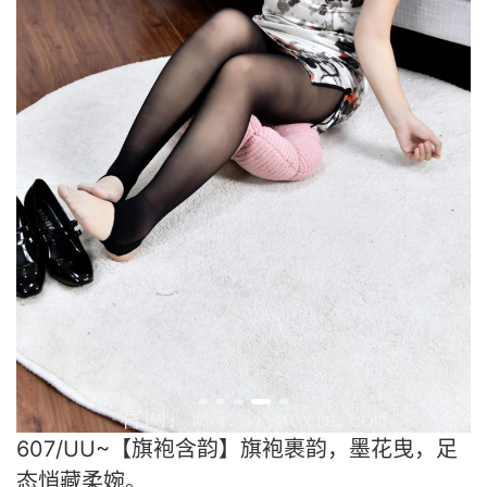
607/UU~【旗袍含韵】旗袍裹韵，墨花曳，足
态悄藏柔婉。