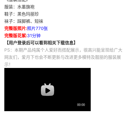
服装：水墨旗袍
鞋子：黑色玛丽珍
袜子：踩脚裤、短袜
完整版照片:
照片770张
完整版花絮:
31分钟
【用户登录后可以看到相关下载信息】
PS：本期产品纯属个人爱好而搭配展示，很高兴能呈现给广大
网友们，爱月下也会不断更新与改进更多模特及靓丽的服装展
示！