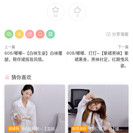
10
2
分享海报
上一篇
下一篇
606/嘟嘟~【白袜生姿】白袜覆
608/嘟嘟、灯灯~【紫裙黑袜】紫
腿，鞋伴裙摇皆风情。
裙裹身，黑袜衬足，红跟曳风
姿。
猜你喜欢
866/月月~【温婉知
856/夏夏 ~【慵懒
高跟鞋
剧情演绎