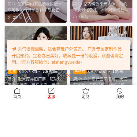
性】白衬衫包臀短裙，短薄袜
人像】白衫牛仔搭配帆布
简介: 室内简约素色墙板搭配木
简介: 室内纯色平光人像，简约
配黑跟鞋尽显优雅气质。
鞋，，多样瘫软舒展动作诠释
纹地板，一侧摆放鞋架与花艺小
布景弱化杂乱，木质地板与粉色
慵懒氛围感。
桌，布置简约居家。月...
瑜伽垫丰富画面层次。...
2周前
4周前
天气慢慢回暖，适合奔赴户外美景。 户外专属定制作品
开启预约，定格春日美好，收藏独一份的浪漫，欢迎咨询定
制。(官方客服微信：aishangyuexia)
855/小清~【废域酷
840/夏夏 ~【黑舞蹈
短靴
高跟鞋
影】旧厂房皮裙灰袜马丁靴，
服】黑袜衬足身姿曼妙，外景
简介: 取景废弃旧厂房，斑驳脱
简介: 户外现代园区场景，大理
多样姿态演绎冷艳氛围感。
定格冷艳优雅风情。
落水泥墙面、碎石地面、老旧沙
石高台、石阶步道、绿植步道与
发、破旧手推车与杂物...
林荫道路兼具质感与生...
4周前
2026-06-25
首页
客服
定制
我的
评论
0