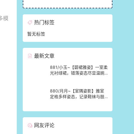
多模
热门标签
暂无标签
最新文章
881/小玉~【碧裙雅姿】一室柔
光衬绿裙，错落姿态尽显温婉
格调。
880/月月~【室隅姿影】雅室
定格多样姿态，记录鞋袜与肢
体的百态呈现。
网友评论