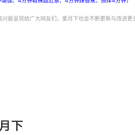
分钟瑜伽、4分钟鞋袜超近景、4分钟踩香蕉、挠痒4分钟）
高兴能呈现给广大网友们，爱月下也会不断更新与改进更