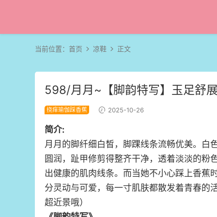
当前位置：
首页
凉鞋
正文
598/月月~【脚韵特写】玉足舒
挠痒瑜伽踩香蕉
2025-10-26
简介:
月月的脚纤细白皙，脚踝线条流畅优美。白
圆润，趾甲修剪得整齐干净，透着淡淡的粉
出健康的肌肉线条。而当她不小心踩上香蕉
分灵动与可爱，每一寸肌肤都散发着青春的活
超近景哦）
《脚韵特写》