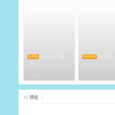
881/小玉~【碧裙
880/月月
高跟鞋
瑜伽挠痒
雅姿】一室柔光衬绿裙，错
隅姿影】雅室定格多
简介: 简约的室内居家环境，
简介: 简洁干净的室
落姿态尽显温婉格调。
态，记录鞋袜与肢体
素色墙板搭配木质地板，沙
浅白墙板搭配木质地
呈现。
发与办公椅丰富场景层次。
艺摆件点缀场景。月
5小时前
1天前
小...
白...
评论
0