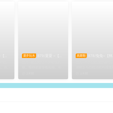
~【室
879/夏夏 ~【漫
878/兔兔~【
漫步玩水
高跟鞋
样姿
步磨袜】80分钟视频拍
甜序】公园翠色环绕，
内空间，
简介: 本次为80分钟视频拍
简介: 户外公园绿意盎然
的百态
摄，模特穿丝质船袜踩水踩
装束，动静间尽显少女
板，花
摄，模特夏夏身着短袖、长
茂树丛与石砌台阶构成清
泥，对焦袜子磨损变化镜
风姿。
月身着
裤裤与丝质船袜，修整干净
自然环境。兔兔身着白调
2天前
3天前
头。
脚趾...
香...