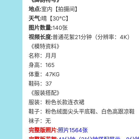
地点:
室内【拍摄间】
天气:
晴【30℃】
图片数量:
140张
视频长度:
普通花絮21分钟（分辨率：4K）
《模特资料》
名称：月月
身高：165
体重：47KG
鞋码：37
《服装搭配》
服装：粉色长款连衣裙
鞋子：粉色绒面尖头平底鞋、白色高跟凉鞋
袜子：无
完整版照片:
照片1564张