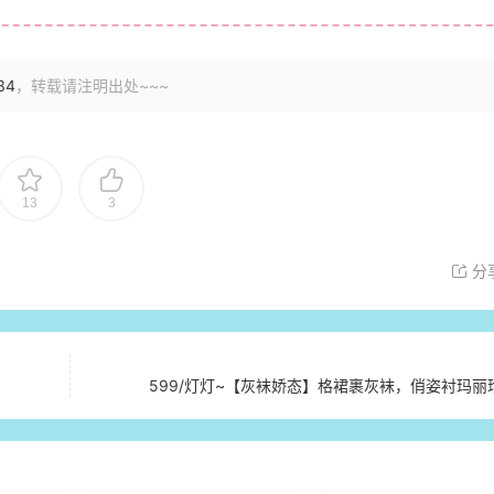
534
，转载请注明出处~~~
13
3
分
599/灯灯~【灰袜娇态】格裙裹灰袜，俏姿衬玛丽