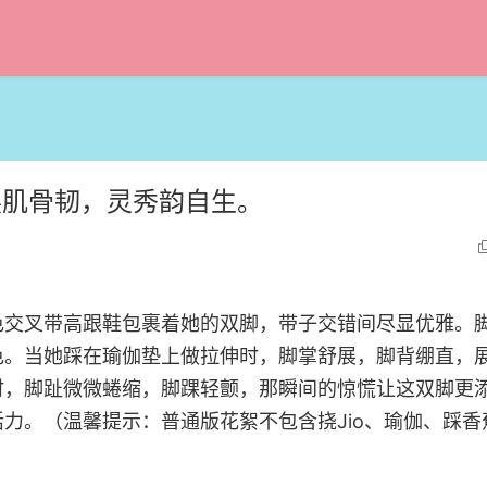
展肌骨韧，灵秀韵自生。
色交叉带高跟鞋包裹着她的双脚，带子交错间尽显优雅。
色。当她踩在瑜伽垫上做拉伸时，脚掌舒展，脚背绷直，
时，脚趾微微蜷缩，脚踝轻颤，那瞬间的惊慌让这双脚更
力。（温馨提示：普通版花絮不包含挠Jio、瑜伽、踩香