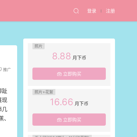
登录
注册
照片
8.88
月下币
推广
立即购买
脚趾
照片+花絮
16.66
展现
月下币
添几
蕉、
立即购买