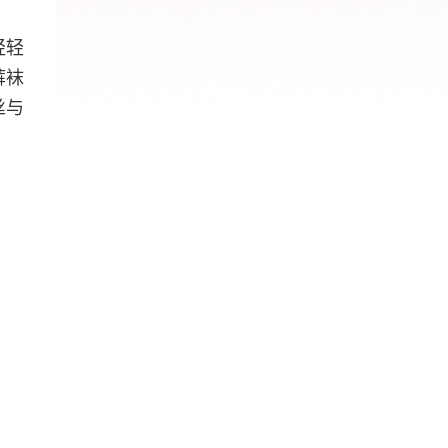
轻轻
裤袜
丝与