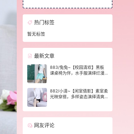
热门标签
暂无标签
最新文章
883/兔兔~【校园清欢】黑板
课桌椅为伴，水手服演绎烂漫
青春光景。
882/小清~【闲室倩影】素室柔
光映穿搭，多样姿态演绎清爽
休闲格调。
网友评论