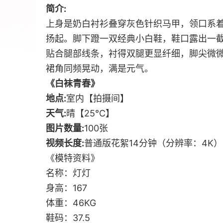
简介:
上身是奶白衬衫叠穿灰色针织马甲，领口系
扬起。脚下蹬一双经典小白鞋，鞋口露出一
贴合腿部线条，衬得双腿更显纤细，脚尖微
裙角同频晃动，满是元气。
《白袜青春》
地点:
室内【拍摄间】
天气:
晴【25℃】
图片数量:
100张
视频长度:
普通版花絮14分钟（分辨率：4K）
《模特资料》
名称：灯灯
身高：167
体重：46KG
鞋码：37.5