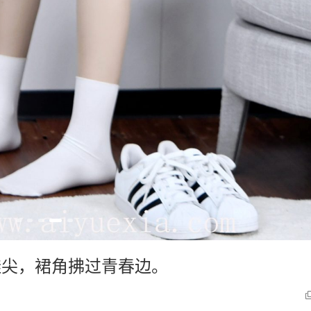
鞋尖，裙角拂过青春边。