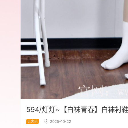
594/灯灯~【白袜青春】白袜衬
贝壳头
2025-10-22