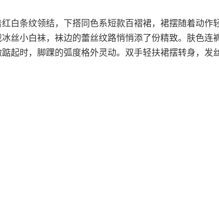
着红白条纹领结，下搭同色系短款百褶裙，裙摆随着动作
截冰丝小白袜，袜边的蕾丝纹路悄悄添了份精致。肤色连
微踮起时，脚踝的弧度格外灵动。双手轻扶裙摆转身，发