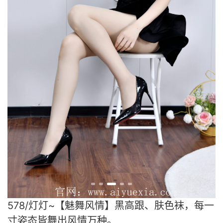
578/灯灯~【魅舞风情】黑高跟、肤色袜，每一
寸姿态皆舞出风情万种。