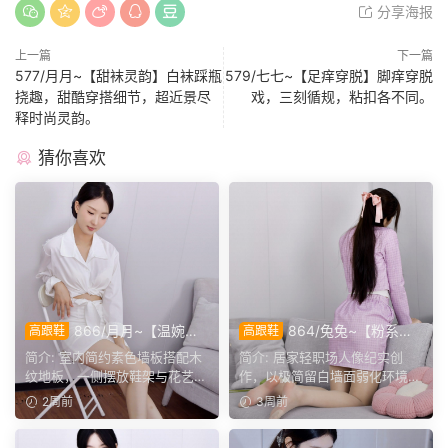
分享海报
上一篇
下一篇
577/月月~【甜袜灵韵】白袜踩瓶
579/七七~【足痒穿脱】脚痒穿脱
挠趣，甜酷穿搭细节，超近景尽
戏，三刻循规，粘扣各不同。
释时尚灵韵。
猜你喜欢
866/月月~【温婉知
864/兔兔~【粉系通
高跟鞋
高跟鞋
性】白衬衫包臀短裙，短薄袜
勤】浅粉套装定格日常，鞋袜
简介: 室内简约素色墙板搭配木
简介: 居家轻职场人像纪实创
配黑跟鞋尽显优雅气质。
交替勾勒温柔姿态。
纹地板，一侧摆放鞋架与花艺小
作，以极简留白墙面弱化环境干
桌，布置简约居家。月...
扰，聚焦粉调套装穿搭体...
2周前
3周前