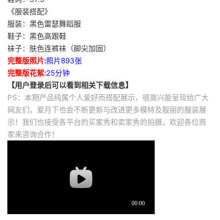
《服装搭配》
服装：黑色雷瑟舞蹈服
鞋子：黑色高跟鞋
袜子：肤色连裤袜（脚尖加固）
完整版照片:
照片893张
完整版花絮:
25分钟
【用户登录后可以看到相关下载信息】
PS：本期产品纯属个人爱好而搭配展示，很高兴能呈现给广大
网友们，爱月下也会不断更新与改进更多模特及靓丽的服装展
示！我们也接受各平台的买家秀和卖家秀的拍摄，欢迎各位商
家来咨询合作！