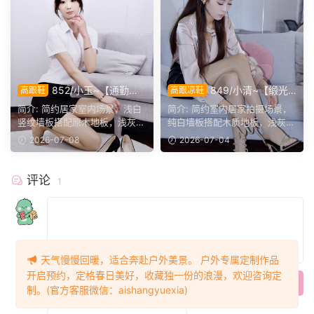
852/小玉~【通勤雅
849/小清~【缎光
高跟鞋
高跟凉鞋
致】极简室内职业穿搭，黑高
轻御】简约室内轻熟穿搭，钻
简介: 简约居家室内场景，浅白
简介: 简约室内居家拍摄场景，
跟衬出利落柔润腿部线条。
饰高跟衬出柔润腿部线条。
竖纹墙板搭配原木地板，浅灰布
纯白墙板搭配木质地板，浅灰布
艺沙发、圆形白地毯与...
艺沙发与粉色花朵抱枕...
2026-07-08
2026-07-04
评论
1
天气慢慢回暖，适合奔赴户外美景。 户外专属定制作品
开启预约，定格春日美好，收藏独一份的浪漫，欢迎咨询定
提交
制。(官方客服微信：aishangyuexia)