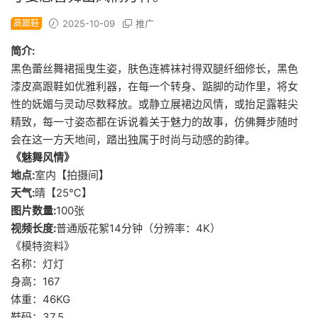
高跟鞋
2025-10-09
推广
简介:
黑色蕾丝舞裙摇曳生姿，肤色连裤袜衬得双腿纤细修长，黑色
漆皮高跟鞋如优雅利器，在每一个转身、踮脚的动作里，将女
性的妩媚与灵动尽数释放。或静立展裙边风情，或抬足露鞋尖
精致，每一寸姿态都在诉说着关于魅力的故事，仿佛舞步随时
会在这一方天地间，踏出独属于时尚与动感的韵律。
《魅舞风情》
地点:
室内【拍摄间】
天气:
晴【25℃】
图片数量:
100张
视频长度:
普通版花絮14分钟（分辨率：4K）
《模特资料》
名称：灯灯
身高：167
体重：46KG
鞋码：37.5