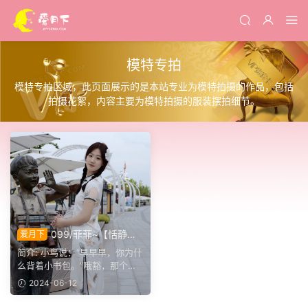
模特专拍
模特专拍区域，此页面展示的是本站专业为模特拍摄的作品，包括
拍摄花絮，内容主要为模特拍摄的服装摆拍细节。
099/菲菲~【恬静可
爱月下
人】我是快乐的，我是卖报
简介: 小鸟说：“早早早，你为什
的，我是······
么背着小书包。”哦豁，那个时
候应该没有这个歌，应...
2024-06-12