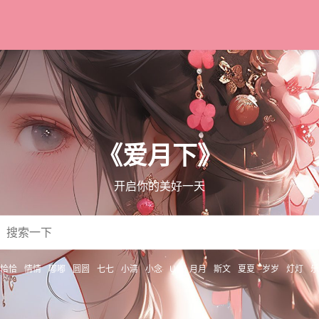
《爱月下》
开启你的美好一天
恰恰
情情
嘟嘟
圆圆
七七
小清
小念
UU
月月
斯文
夏夏
岁岁
灯灯
乐